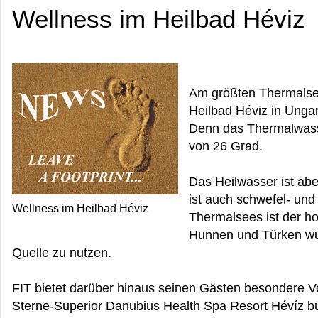
Wellness im Heilbad Héviz
Am größten Thermalsee
Heilbad
Héviz
in Ungar
Denn das Thermalwass
von 26 Grad.
Das Heilwasser ist ab
ist auch schwefel- und
Wellness im Heilbad Héviz
Thermalsees ist der 
Hunnen und Türken wus
Quelle zu nutzen.
FIT bietet darüber hinaus seinen Gästen besondere Vor
Sterne-Superior Danubius Health Spa Resort Hévíz 