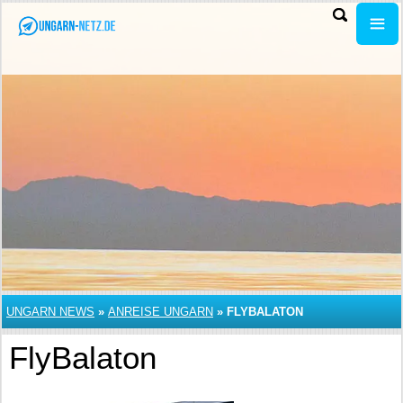
UNGARN NEWS
»
ANREISE UNGARN
»
FLYBALATON
FlyBalaton