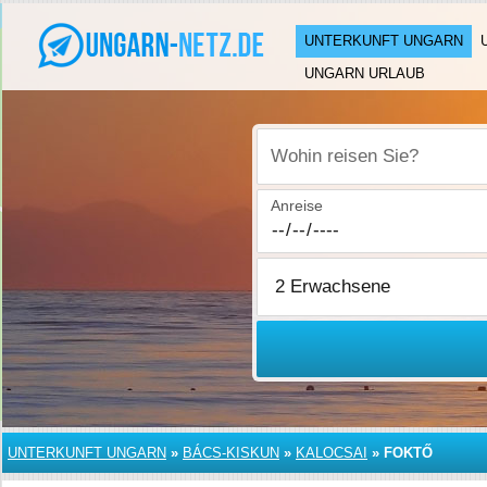
UNTERKUNFT UNGARN
UNGARN URLAUB
Wohin reisen Sie?
Anreise
UNTERKUNFT UNGARN
»
BÁCS-KISKUN
»
KALOCSAI
»
FOKTŐ