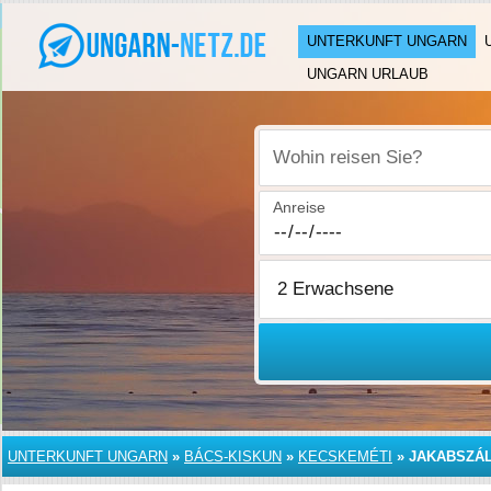
UNTERKUNFT UNGARN
UNGARN URLAUB
Wohin reisen Sie?
Anreise
UNTERKUNFT UNGARN
»
BÁCS-KISKUN
»
KECSKEMÉTI
»
JAKABSZÁ