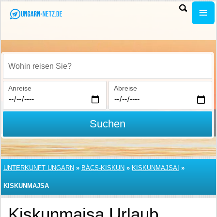
Wohin reisen Sie?
Anreise
Abreise
Suchen
UNTERKUNFT UNGARN
»
BÁCS-KISKUN
»
KISKUNMAJSAI
»
KISKUNMAJSA
Kiskunmajsa Urlaub