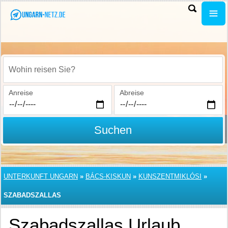
Wohin reisen Sie?
Anreise
Abreise
Suchen
UNTERKUNFT UNGARN
»
BÁCS-KISKUN
»
KUNSZENTMIKLÓSI
»
SZABADSZALLAS
Szabadszallas Urlaub