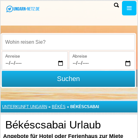
Wohin reisen Sie?
Anreise
Abreise
Suchen
UNTERKUNFT UNGARN
»
BÉKÉS
»
BÉKÉSCSABAI
Békéscsabai Urlaub
Angebote für Hotel oder Ferienhaus zur Miete