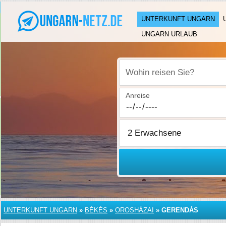
UNTERKUNFT UNGARN
UNGARN URLAUB
Wohin reisen Sie?
Anreise
UNTERKUNFT UNGARN
»
BÉKÉS
»
OROSHÁZAI
»
GERENDÁS