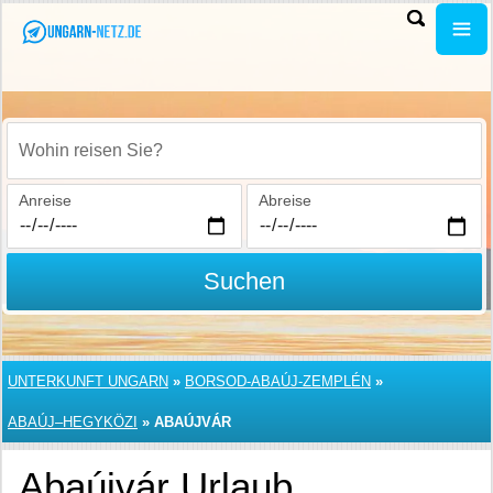
Wohin reisen Sie?
Anreise
Abreise
Suchen
UNTERKUNFT UNGARN
»
BORSOD-ABAÚJ-ZEMPLÉN
»
ABAÚJ–HEGYKÖZI
»
ABAÚJVÁR
Abaújvár Urlaub