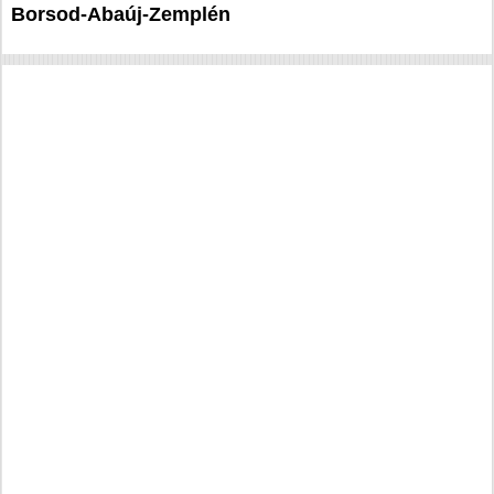
Borsod-Abaúj-Zemplén