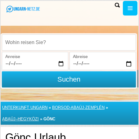
Wohin reisen Sie?
Anreise
Abreise
Suchen
UNTERKUNFT UNGARN
»
BORSOD-ABAÚJ-ZEMPLÉN
»
ABAÚJ–HEGYKÖZI
»
GÖNC
Gönc Urlaub