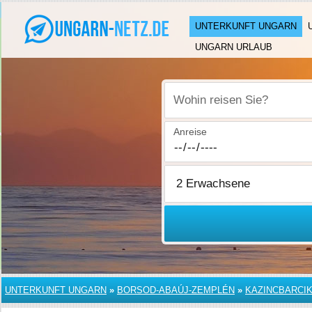
UNTERKUNFT UNGARN
UNGARN URLAUB
Wohin reisen Sie?
Anreise
UNTERKUNFT UNGARN
»
BORSOD-ABAÚJ-ZEMPLÉN
»
KAZINCBARCIK