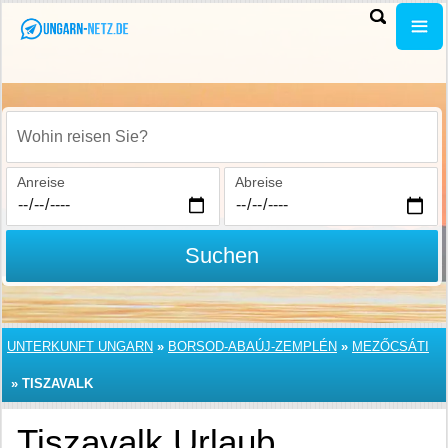
Wohin reisen Sie?
Anreise
Abreise
Suchen
UNTERKUNFT UNGARN
»
BORSOD-ABAÚJ-ZEMPLÉN
»
MEZŐCSÁTI
»
TISZAVALK
Tiszavalk Urlaub