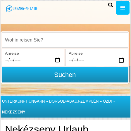
Wohin reisen Sie?
Anreise
Abreise
Suchen
UNTERKUNFT UNGARN
»
BORSOD-ABAÚJ-ZEMPLÉN
»
ÓZDI
»
NEKÉZSENY
Nekézseny Urlaub