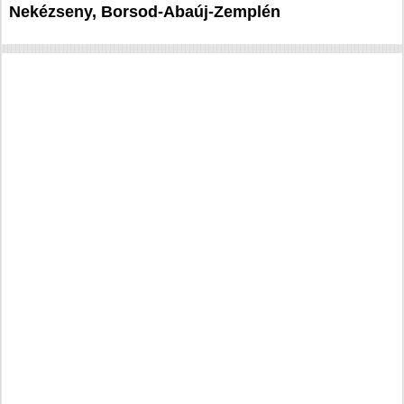
Nekézseny, Borsod-Abaúj-Zemplén