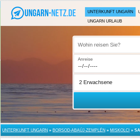
UNTERKUNFT UNGARN
UNGARN URLAUB
Wohin reisen Sie?
Anreise
UNTERKUNFT UNGARN
»
BORSOD-ABAÚJ-ZEMPLÉN
»
MISKOLCI
»
SA