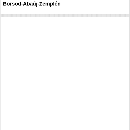
Borsod-Abaúj-Zemplén