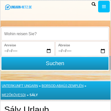
Wohin reisen Sie?
Anreise
Abreise
Suchen
UNTERKUNFT UNGARN
»
BORSOD-ABAÚJ-ZEMPLÉN
»
MEZŐKÖVESDI
»
SÁLY
Sály Urlaub