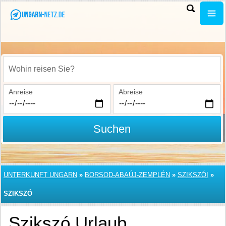
Wohin reisen Sie?
Anreise
Abreise
Suchen
UNTERKUNFT UNGARN
»
BORSOD-ABAÚJ-ZEMPLÉN
»
SZIKSZÓI
»
SZIKSZÓ
Szikszó Urlaub