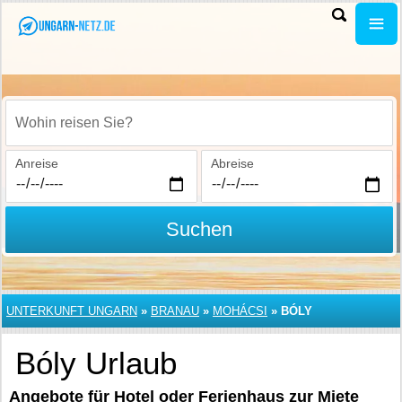
Wohin reisen Sie?
Anreise
Abreise
Suchen
UNTERKUNFT UNGARN
»
BRANAU
»
MOHÁCSI
»
BÓLY
Bóly Urlaub
Angebote für Hotel oder Ferienhaus zur Miete