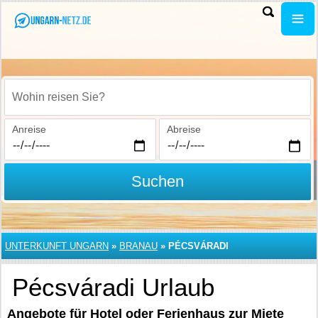
Wohin reisen Sie?
Anreise
Abreise
Suchen
UNTERKUNFT UNGARN
»
BRANAU
»
PÉCSVÁRADI
Pécsváradi Urlaub
Angebote für Hotel oder Ferienhaus zur Miete