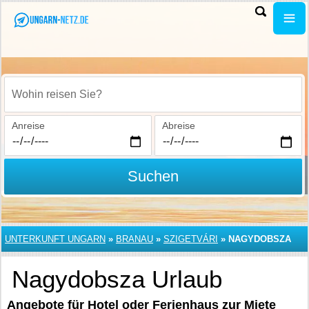
Wohin reisen Sie?
Anreise
Abreise
Suchen
UNTERKUNFT UNGARN
»
BRANAU
»
SZIGETVÁRI
»
NAGYDOBSZA
Nagydobsza Urlaub
Angebote für Hotel oder Ferienhaus zur Miete