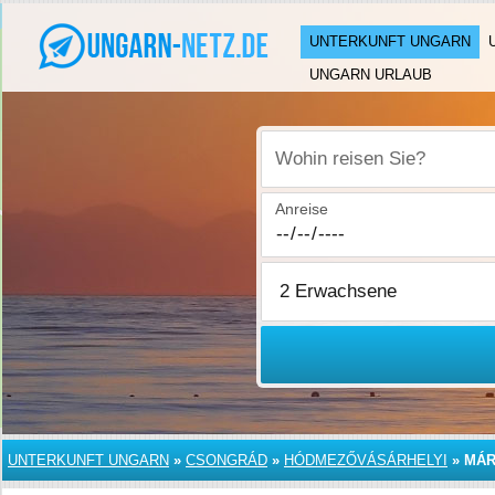
UNTERKUNFT UNGARN
UNGARN URLAUB
Wohin reisen Sie?
Anreise
UNTERKUNFT UNGARN
»
CSONGRÁD
»
HÓDMEZŐVÁSÁRHELYI
»
MÁR