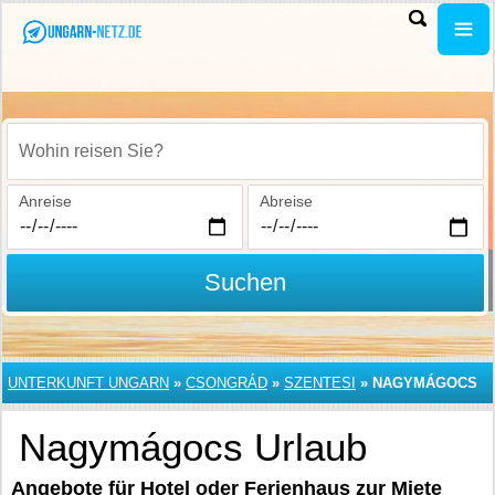
Wohin reisen Sie?
Anreise
Abreise
Suchen
UNTERKUNFT UNGARN
»
CSONGRÁD
»
SZENTESI
»
NAGYMÁGOCS
Nagymágocs Urlaub
Angebote für Hotel oder Ferienhaus zur Miete