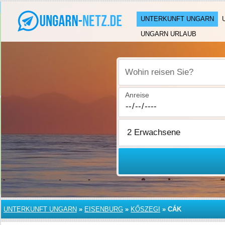
UNTERKUNFT UNGARN
UNGARN URLAUB
Wohin reisen Sie?
Anreise
UNTERKUNFT UNGARN
»
EISENBURG
»
KŐSZEGI
»
CÁK