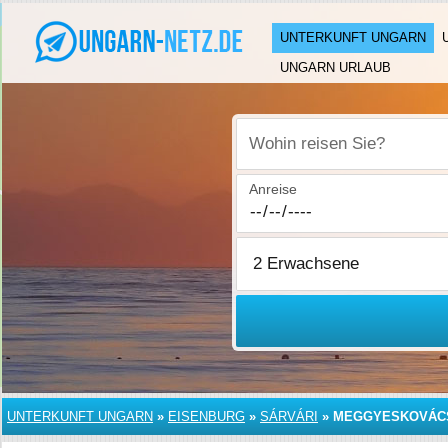
UNTERKUNFT UNGARN
UNGARN URLAUB
Wohin reisen Sie?
Anreise
UNTERKUNFT UNGARN
»
EISENBURG
»
SÁRVÁRI
»
MEGGYESKOVÁC