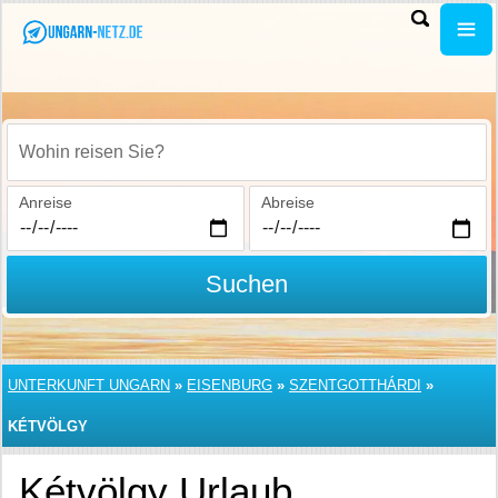
Wohin reisen Sie?
Anreise
Abreise
Suchen
UNTERKUNFT UNGARN
»
EISENBURG
»
SZENTGOTTHÁRDI
»
KÉTVÖLGY
Kétvölgy Urlaub