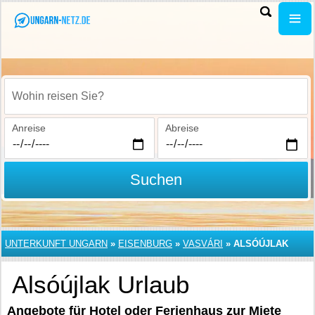
Wohin reisen Sie?
Anreise
Abreise
Suchen
UNTERKUNFT UNGARN
»
EISENBURG
»
VASVÁRI
»
ALSÓÚJLAK
Alsóújlak Urlaub
Angebote für Hotel oder Ferienhaus zur Miete