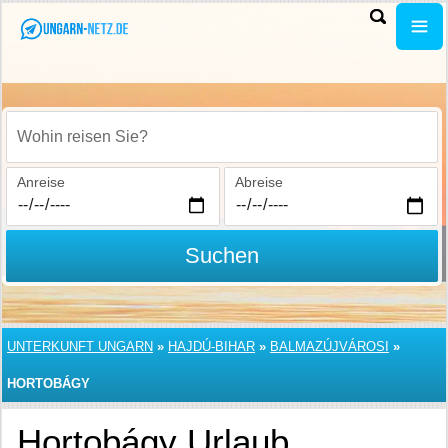
Wohin reisen Sie?
Anreise
Abreise
Suchen
UNTERKUNFT UNGARN
»
HAJDÚ-BIHAR
»
BALMAZÚJVÁROSI
»
HORTOBÁGY
Hortobágy Urlaub