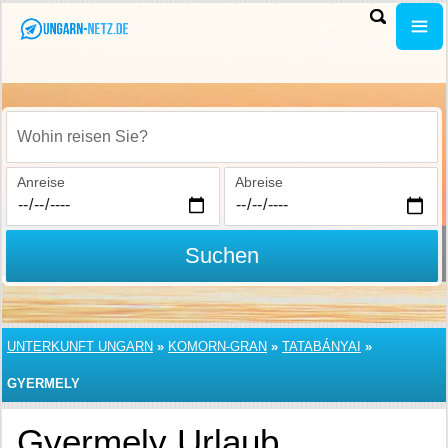
Wohin reisen Sie?
Anreise
Abreise
Suchen
UNTERKUNFT UNGARN
»
KOMORN-GRAN
»
TATABÁNYAI
»
GYERMELY
Gyermely Urlaub