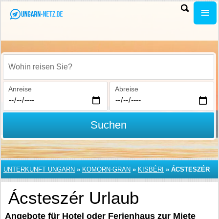
Wohin reisen Sie?
Anreise
Abreise
Suchen
UNTERKUNFT UNGARN
»
KOMORN-GRAN
»
KISBÉRI
»
ÁCSTESZÉR
Ácsteszér Urlaub
Angebote für Hotel oder Ferienhaus zur Miete