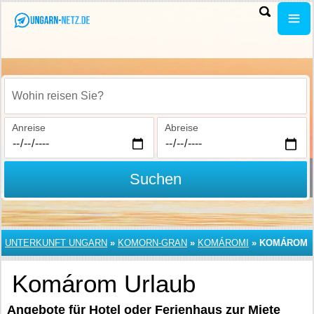
Wohin reisen Sie?
Anreise
Abreise
Suchen
UNTERKUNFT UNGARN
»
KOMORN-GRAN
»
KOMÁROMI
»
KOMÁROM
Komárom Urlaub
Angebote für Hotel oder Ferienhaus zur Miete