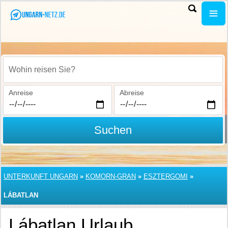
Wohin reisen Sie?
Anreise
Abreise
Suchen
UNTERKUNFT UNGARN
»
KOMORN-GRAN
»
ESZTERGOMI
»
LÁBATLAN
Lábatlan Urlaub