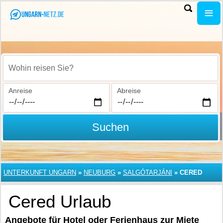
Wohin reisen Sie?
Anreise
Abreise
Suchen
UNTERKUNFT UNGARN
»
NEUBURG
»
SALGÓTARJÁNI
»
CERED
Cered Urlaub
Angebote für Hotel oder Ferienhaus zur Miete