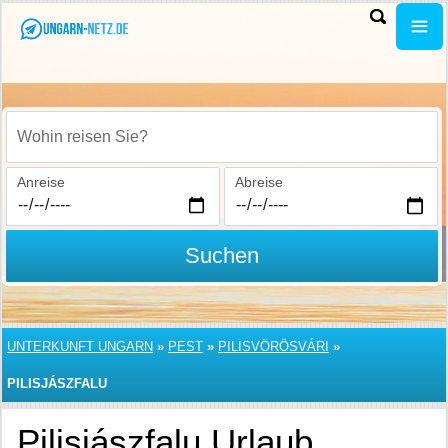
Wohin reisen Sie?
Anreise
Abreise
Suchen
UNTERKUNFT UNGARN
»
PEST
»
PILISVÖRÖSVÁRI
»
PILISJÁSZFALU
Pilisjászfalu Urlaub