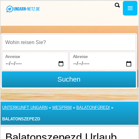
Wohin reisen Sie?
Anreise
Abreise
Suchen
UNTERKUNFT UNGARN
»
WESPRIM
»
BALATONFÜREDI
»
BALATONSZEPEZD
Balatonszepezd Urlaub