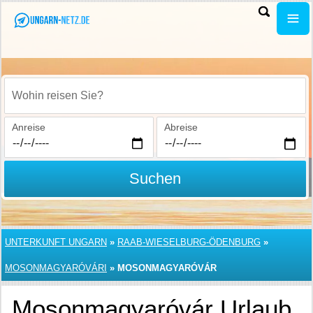
Wohin reisen Sie?
Anreise
Abreise
Suchen
UNTERKUNFT UNGARN
»
RAAB-WIESELBURG-ÖDENBURG
»
MOSONMAGYARÓVÁRI
»
MOSONMAGYARÓVÁR
Mosonmagyaróvár Urlaub