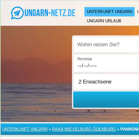
UNTERKUNFT UNGARN
UNGARN URLAUB
Wohin reisen Sie?
Anreise
UNTERKUNFT UNGARN
»
RAAB-WIESELBURG-ÖDENBURG
»
PANNON