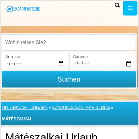
Wohin reisen Sie?
Anreise
Abreise
Suchen
UNTERKUNFT UNGARN
»
SZABOLCS-SZATMÁR-BEREG
»
MÁTÉSZALKAI
Mátészalkai Urlaub