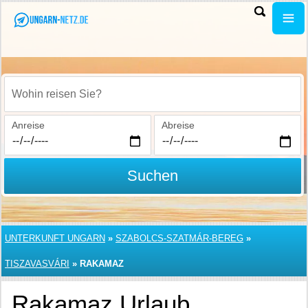
Wohin reisen Sie?
Anreise
Abreise
Suchen
UNTERKUNFT UNGARN
»
SZABOLCS-SZATMÁR-BEREG
»
TISZAVASVÁRI
»
RAKAMAZ
Rakamaz Urlaub