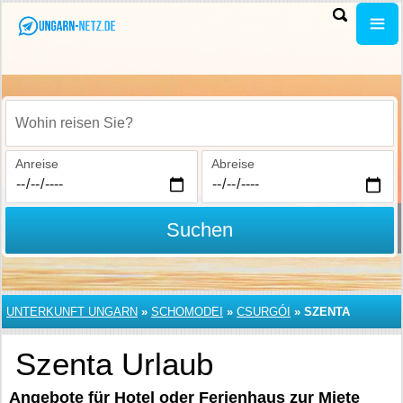
Wohin reisen Sie?
Anreise
Abreise
Suchen
UNTERKUNFT UNGARN
»
SCHOMODEI
»
CSURGÓI
»
SZENTA
Szenta Urlaub
Angebote für Hotel oder Ferienhaus zur Miete