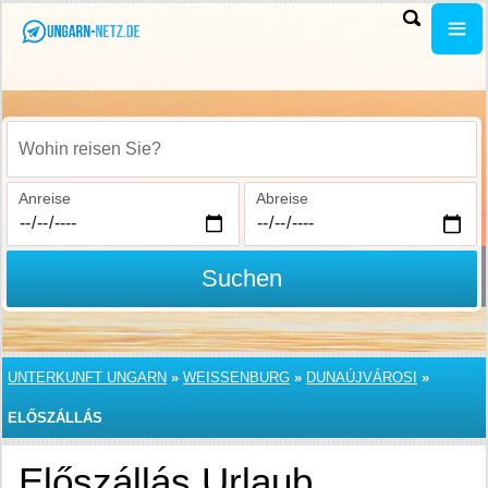
Wohin reisen Sie?
Anreise
Abreise
Suchen
UNTERKUNFT UNGARN
»
WEISSENBURG
»
DUNAÚJVÁROSI
»
ELŐSZÁLLÁS
Előszállás Urlaub