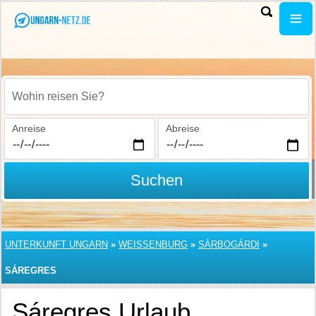
Wohin reisen Sie?
Anreise
Abreise
Suchen
UNTERKUNFT UNGARN
»
WEISSENBURG
»
SÁRBOGÁRDI
»
SÁREGRES
Sáregres Urlaub