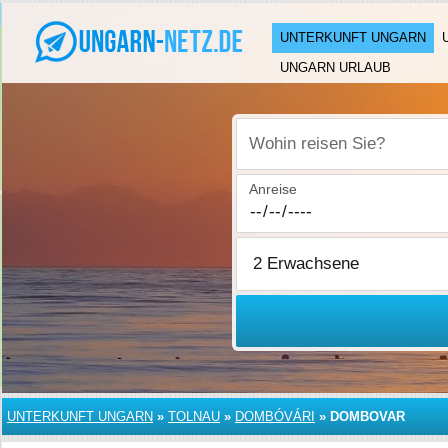
UNTERKUNFT UNGARN
UNGARN URLAUB
Wohin reisen Sie?
Anreise
UNTERKUNFT UNGARN
»
TOLNAU
»
DOMBÓVÁRI
»
DOMBOVAR