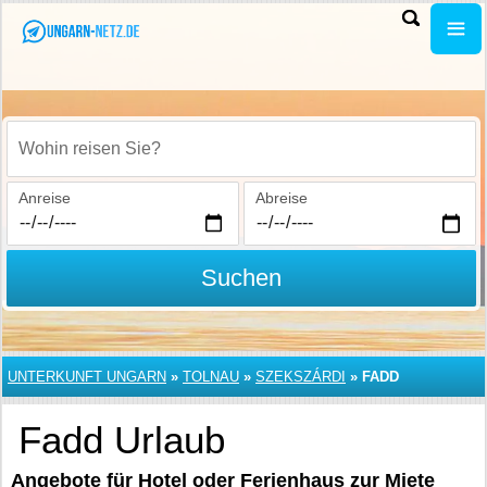
Wohin reisen Sie?
Anreise
Abreise
Suchen
UNTERKUNFT UNGARN
»
TOLNAU
»
SZEKSZÁRDI
»
FADD
Fadd Urlaub
Angebote für Hotel oder Ferienhaus zur Miete