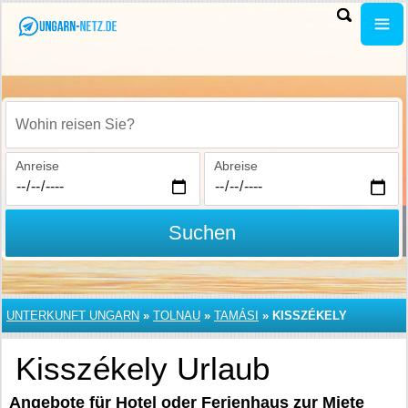
Wohin reisen Sie?
Anreise
Abreise
Suchen
UNTERKUNFT UNGARN
»
TOLNAU
»
TAMÁSI
»
KISSZÉKELY
Kisszékely Urlaub
Angebote für Hotel oder Ferienhaus zur Miete