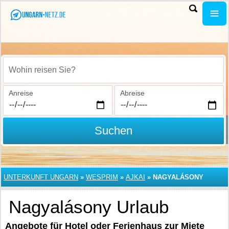
Wohin reisen Sie?
Anreise
Abreise
Suchen
UNTERKUNFT UNGARN
»
WESPRIM
»
AJKAI
»
NAGYALÁSONY
Nagyalásony Urlaub
Angebote für Hotel oder Ferienhaus zur Miete