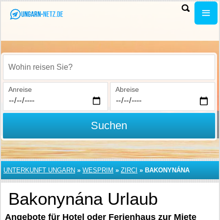
Wohin reisen Sie?
Anreise
Abreise
Suchen
UNTERKUNFT UNGARN
»
WESPRIM
»
ZIRCI
»
BAKONYNÁNA
Bakonynána Urlaub
Angebote für Hotel oder Ferienhaus zur Miete