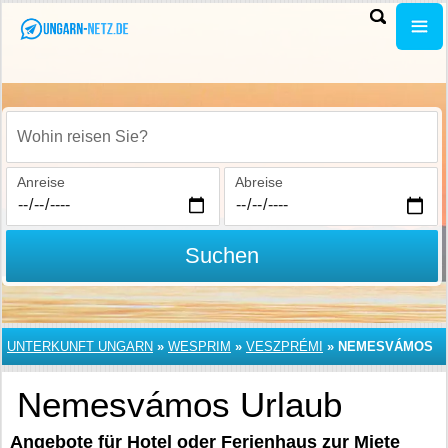
Wohin reisen Sie?
Anreise
Abreise
Suchen
UNTERKUNFT UNGARN
»
WESPRIM
»
VESZPRÉMI
»
NEMESVÁMOS
Nemesvámos Urlaub
Angebote für Hotel oder Ferienhaus zur Miete