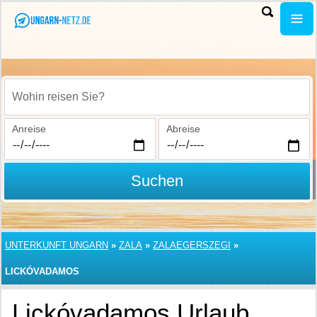
Wohin reisen Sie?
Anreise
Abreise
Suchen
UNTERKUNFT UNGARN
»
ZALA
»
ZALAEGERSZEGI
»
LICKÓVADAMOS
Lickóvadamos Urlaub