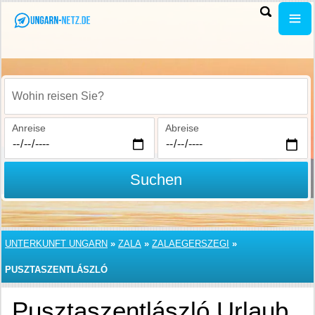
Wohin reisen Sie?
Anreise
Abreise
Suchen
UNTERKUNFT UNGARN
»
ZALA
»
ZALAEGERSZEGI
»
PUSZTASZENTLÁSZLÓ
Pusztaszentlászló Urlaub