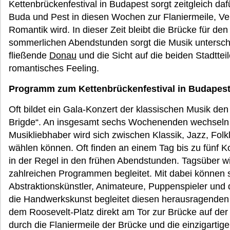
Kettenbrückenfestival in Budapest sorgt zeitgleich da
Buda und Pest in diesen Wochen zur Flaniermeile, Ve
Romantik wird. In dieser Zeit bleibt die Brücke für de
sommerlichen Abendstunden sorgt die Musik unterschi
fließende
Donau
und die Sicht auf die beiden Stadttei
romantisches Feeling.
Programm zum Kettenbrückenfestival in Budapes
Oft bildet ein Gala-Konzert der klassischen Musik de
Brigde“. An insgesamt sechs Wochenenden wechseln s
Musikliebhaber wird sich zwischen Klassik, Jazz, Fol
wählen können. Oft finden an einem Tag bis zu fünf K
in der Regel in den frühen Abendstunden. Tagsüber wi
zahlreichen Programmen begleitet. Mit dabei können s
Abstraktionskünstler, Animateure, Puppenspieler und 
die Handwerkskunst begleitet diesen herausragende
dem Roosevelt-Platz direkt am Tor zur Brücke auf der P
durch die Flaniermeile der Brücke und die einzigarti