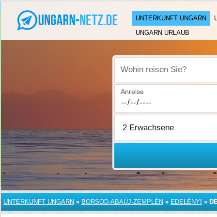
UNTERKUNFT UNGARN
UNGARN URLAUB
Wohin reisen Sie?
Anreise
UNTERKUNFT UNGARN
»
BORSOD-ABAÚJ-ZEMPLÉN
»
EDELÉNYI
»
D